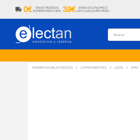
0€
3.9€
ENVIO PEDIDOS
ENVIO ECONOMICO
SUPERIORES A 80€
24H CUALQUIER PESO
SPARKFUN BAJO PEDIDO
COMPONENTES
LEDS
SMD