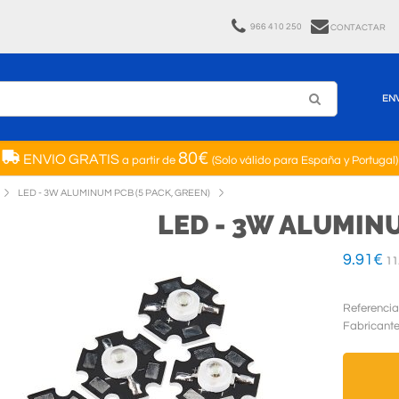
966 410 250
CONTACTAR
EN
80€
ENVIO GRATIS
a partir de
(Solo válido para España y Portugal)
LED - 3W ALUMINUM PCB (5 PACK, GREEN)
LED - 3W ALUMINU
9.91
€
11
Referencia
Fabricant