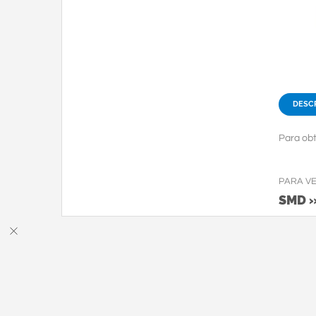
DESC
Para obt
PARA V
SMD 