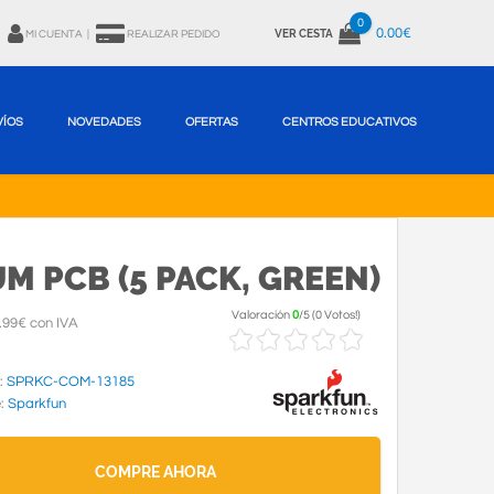
0
0.00€
VER CESTA
MI CUENTA
|
REALIZAR PEDIDO
VÍOS
NOVEDADES
OFERTAS
CENTROS EDUCATIVOS
M PCB (5 PACK, GREEN)
Valoración
0
/
5
(
0 Votos!
)
.99€ con IVA
:
SPRKC-COM-13185
e:
Sparkfun
COMPRE AHORA