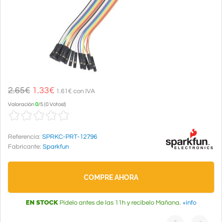
2.65€
1.33
€
1.61€ con IVA
Valoración
0
/
5
(
0 Votos!
)
Referencia:
SPRKC-PRT-12796
Fabricante:
Sparkfun
COMPRE AHORA
EN STOCK
Pídelo antes de las 11h y recíbelo Mañana.
+info