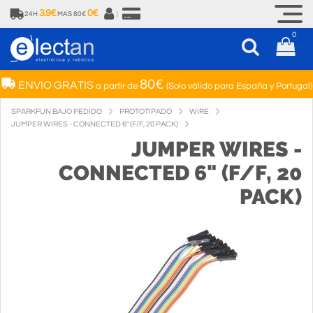
3.9€
0€
24H
MAS 80€
|
0
80€
ENVIO GRATIS
a partir de
(Solo válido para España y Portugal)
SPARKFUN BAJO PEDIDO
PROTOTIPADO
WIRE
JUMPER WIRES - CONNECTED 6" (F/F, 20 PACK)
JUMPER WIRES -
CONNECTED 6" (F/F, 20
PACK)