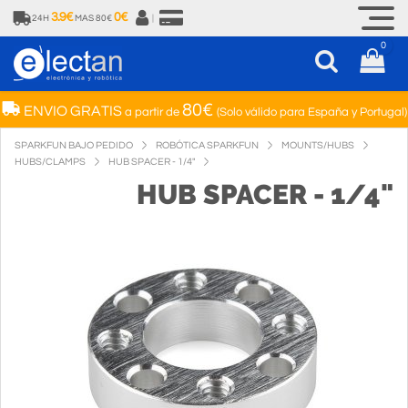
3.9€
0€
24H
MAS 80€
|
0
80€
ENVIO GRATIS
a partir de
(Solo válido para España y Portugal)
SPARKFUN BAJO PEDIDO
ROBÓTICA SPARKFUN
MOUNTS/HUBS
HUBS/CLAMPS
HUB SPACER - 1/4"
HUB SPACER - 1/4"