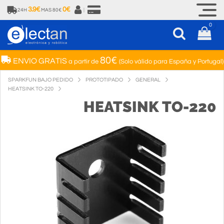
3.9€
0€
24H
MAS 80€
|
0
80€
ENVIO GRATIS
a partir de
(Solo válido para España y Portugal)
SPARKFUN BAJO PEDIDO
PROTOTIPADO
GENERAL
HEATSINK TO-220
HEATSINK TO-220