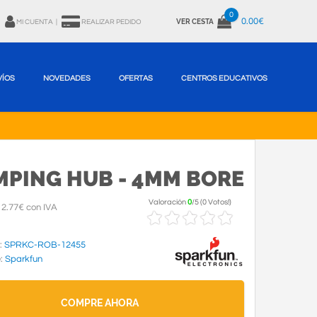
0
0.00€
VER CESTA
MI CUENTA
|
REALIZAR PEDIDO
VÍOS
NOVEDADES
OFERTAS
CENTROS EDUCATIVOS
MPING HUB - 4MM BORE
Valoración
0
/
5
(
0 Votos!
)
2.77€ con IVA
:
SPRKC-ROB-12455
e:
Sparkfun
COMPRE AHORA