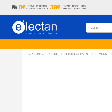
0€
3.9€
ENVIO PEDIDOS
ENVIO ECONOMICO
SUPERIORES A 80€
24H CUALQUIER PESO
SPARKFUN BAJO PEDIDO
ROBÓTICA SPARKFUN
MOUNTS/