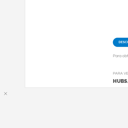
DESC
Para obt
PARA V
HUBS