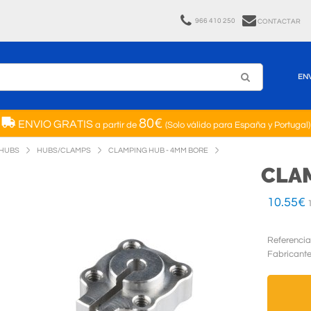
966 410 250
CONTACTAR
EN
80€
ENVIO GRATIS
a partir de
(Solo válido para España y Portugal)
HUBS
HUBS/CLAMPS
CLAMPING HUB - 4MM BORE
CLA
10.55
€
1
Referencia
Fabricant