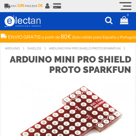
3.9€
0€
24H
MAS 80€
|
0
80€
ENVIO GRATIS
a partir de
(Solo válido para España y Portugal)
ARDUINO
SHIELDS
ARDUINO MINI PRO SHIELD PROTO SPARKFUN
ARDUINO MINI PRO SHIELD
PROTO SPARKFUN