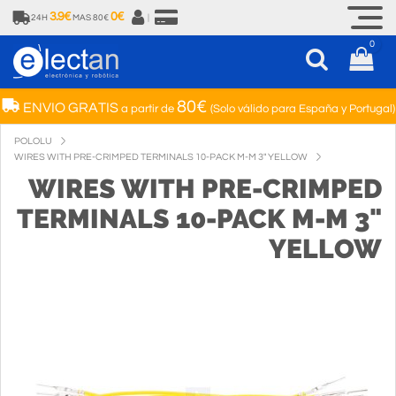
3.9€
0€
24H
MAS 80€
|
0
80€
ENVIO GRATIS
a partir de
(Solo válido para España y Portugal)
POLOLU
WIRES WITH PRE-CRIMPED TERMINALS 10-PACK M-M 3" YELLOW
WIRES WITH PRE-CRIMPED
TERMINALS 10-PACK M-M 3"
YELLOW