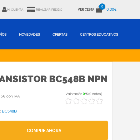
0
0.00€
VER CESTA
MI CUENTA
|
REALIZAR PEDIDO
VÍOS
NOVEDADES
OFERTAS
CENTROS EDUCATIVOS
ANSISTOR BC548B NPN
Valoración
0
/
5
(
0 Votos!
)
15€ con IVA
:
BC548B
COMPRE AHORA