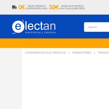
0€
3.9€
ENVIO PEDIDOS
ENVIO ECONOMICO
SUPERIORES A 80€
24H CUALQUIER PESO
COMPONENTES ELECTRÓNICOS
TRANSISTORES
TRANSIS