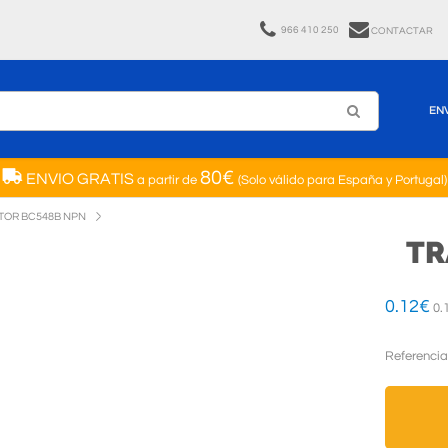
966 410 250
CONTACTAR
EN
80€
ENVIO GRATIS
a partir de
(Solo válido para España y Portugal)
TOR BC548B NPN
TR
0.12
€
0.
Referencia