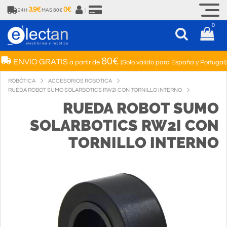
3.9€
0€
24H
MAS 80€
|
0
80€
ENVIO GRATIS
a partir de
(Solo válido para España y Portugal)
ROBÓTICA
ACCESORIOS ROBOTICA
RUEDA ROBOT SUMO SOLARBOTICS RW2I CON TORNILLO INTERNO
RUEDA ROBOT SUMO
SOLARBOTICS RW2I CON
TORNILLO INTERNO