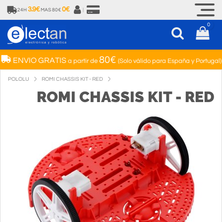
3.9€
0€
24H
MAS 80€
|
0
80€
ENVIO GRATIS
a partir de
(Solo válido para España y Portugal)
POLOLU
ROMI CHASSIS KIT - RED
ROMI CHASSIS KIT - RED