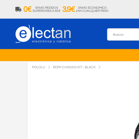
0€
3.9€
ENVIO PEDIDOS
ENVIO ECONOMICO
SUPERIORES A 80€
24H CUALQUIER PESO
POLOLU
ROMI CHASSIS KIT - BLACK