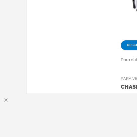
DESC
Para obt
PARA V
CHASI