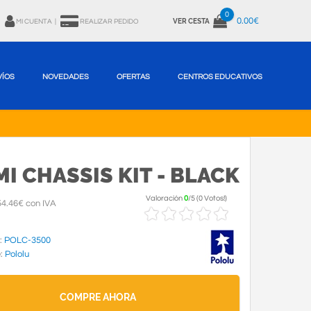
0
0.00€
VER CESTA
MI CUENTA
|
REALIZAR PEDIDO
VÍOS
NOVEDADES
OFERTAS
CENTROS EDUCATIVOS
I CHASSIS KIT - BLACK
Valoración
0
/
5
(
0 Votos!
)
4.46€ con IVA
:
POLC-3500
e:
Pololu
COMPRE AHORA