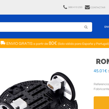
966 410 250
CONTACTAR
EN
80€
ENVIO GRATIS
a partir de
(Solo válido para España y Portugal)
ROM
45.01
€
5
Referencia
Fabricant