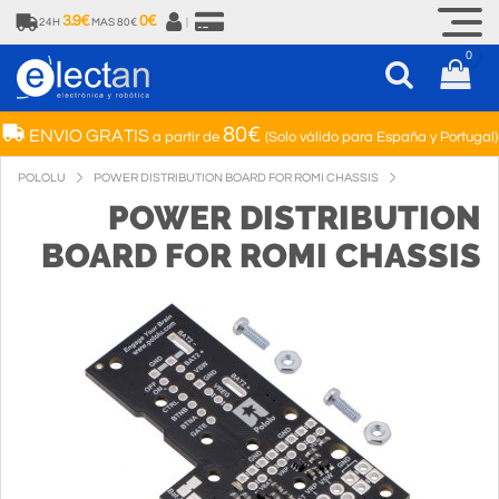
3.9€
0€
24H
MAS 80€
|
0
80€
ENVIO GRATIS
a partir de
(Solo válido para España y Portugal)
POLOLU
POWER DISTRIBUTION BOARD FOR ROMI CHASSIS
POWER DISTRIBUTION
BOARD FOR ROMI CHASSIS