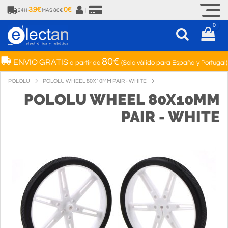
3.9€
0€
24H
MAS 80€
|
0
80€
ENVIO GRATIS
a partir de
(Solo válido para España y Portugal)
POLOLU
POLOLU WHEEL 80X10MM PAIR - WHITE
POLOLU WHEEL 80X10MM
PAIR - WHITE