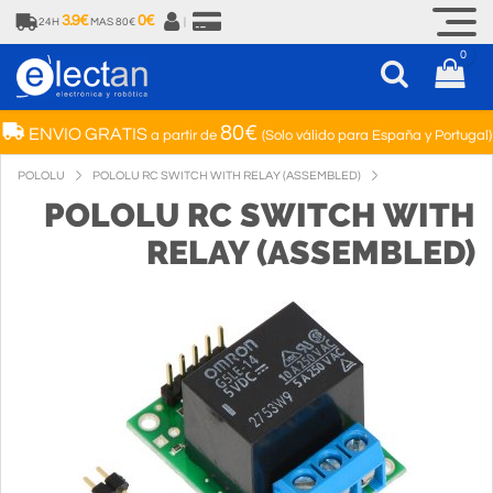
3.9€
0€
24H
MAS 80€
|
0
80€
ENVIO GRATIS
a partir de
(Solo válido para España y Portugal)
POLOLU
POLOLU RC SWITCH WITH RELAY (ASSEMBLED)
POLOLU RC SWITCH WITH
RELAY (ASSEMBLED)