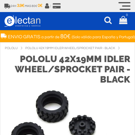
3.9€
0€
24H
MAS 80€
|
0
80€
ENVIO GRATIS
a partir de
(Solo válido para España y Portugal)
POLOLU
POLOLU 42X19MM IDLER WHEEL/SPROCKET PAIR - BLACK
POLOLU 42X19MM IDLER
WHEEL/SPROCKET PAIR -
BLACK