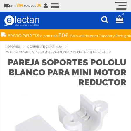
3.9€
0€
24H
MAS 80€
|
0
80€
ENVIO GRATIS
a partir de
(Solo válido para España y Portugal)
MOTORES
CORRIENTE CONTINUA
PAREJA SOPORTES POLOLU BLANCO PARA MINI MOTOR REDUCTOR
PAREJA SOPORTES POLOLU
BLANCO PARA MINI MOTOR
REDUCTOR