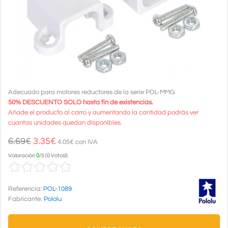
Adecuado para motores reductores de la serie POL-MMG
50% DESCUENTO SOLO hasta fin de existencias.
Añade el producto al carro y aumentando la cantidad podrás ver
cuantas unidades quedan disponibles.
6.69€
3.35
€
4.05€ con IVA
Valoración
0
/
5
(
0 Votos!
)
Referencia:
POL-1089
Fabricante:
Pololu