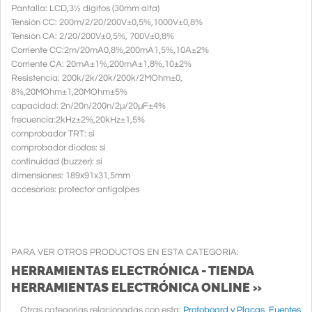
Pantalla: LCD,3½ digitos (30mm alta)
Tensión CC: 200m/2/20/200V±0,5%,1000V±0,8%
Tensión CA: 2/20/200V±0,5%, 700V±0,8%
Corriente CC:2m/20mA0,8%,200mA1,5%,10A±2%
Corriente CA: 20mA±1%,200mA±1,8%,10±2%
Resistencia: 200k/2k/20k/200k/2MOhm±0,
8%,20MOhm±1,20MOhm±5%
capacidad: 2n/20n/200n/2µ/20µF±4%
frecuencia:2kHz±2%,20kHz±1,5%
comprobador TRT: si
comprobador diodos: si
continuidad (buzzer): si
dimensiones: 189x91x31,5mm
accesorios: protector antigolpes
PARA VER OTROS PRODUCTOS EN ESTA CATEGORIA:
HERRAMIENTAS ELECTRÓNICA - TIENDA
HERRAMIENTAS ELECTRÓNICA ONLINE »
Otras categorias relacionadas con esta:
Protoboard y Placas
,
Fuentes