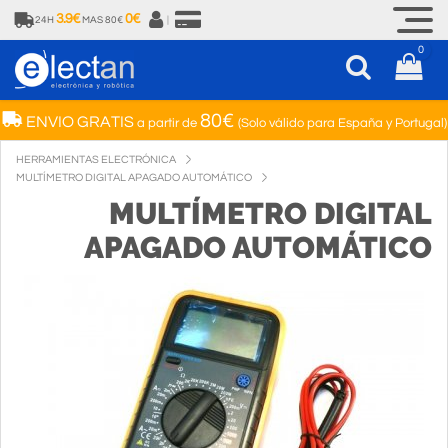
3.9€
0€
24H
MAS 80€
|
0
80€
ENVIO GRATIS
a partir de
(Solo válido para España y Portugal)
HERRAMIENTAS ELECTRÓNICA
MULTÍMETRO DIGITAL APAGADO AUTOMÁTICO
MULTÍMETRO DIGITAL
APAGADO AUTOMÁTICO