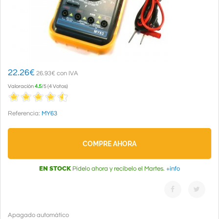
22.26
€
26.93€ con IVA
Valoración
4.5
/
5
(
4
Votos
)
Referencia:
MY63
COMPRE AHORA
EN STOCK
Pídelo ahora y recíbelo el Martes.
+info
Apagado automático