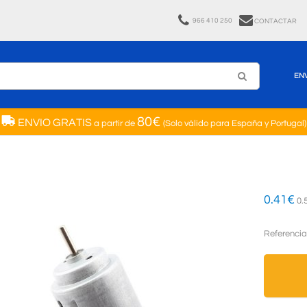
966 410 250
CONTACTAR
EN
80€
ENVIO GRATIS
a partir de
(Solo válido para España y Portugal)
0.41
€
0.
Referencia