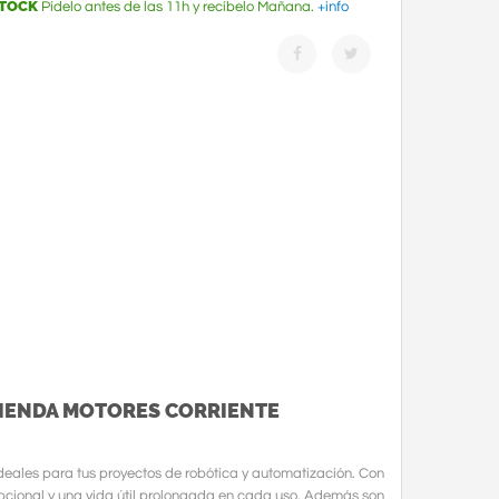
STOCK
Pídelo antes de las 11h y recíbelo Mañana.
+info
TIENDA MOTORES CORRIENTE
ideales para tus proyectos de robótica y automatización. Con
pcional y una vida útil prolongada en cada uso. Además son