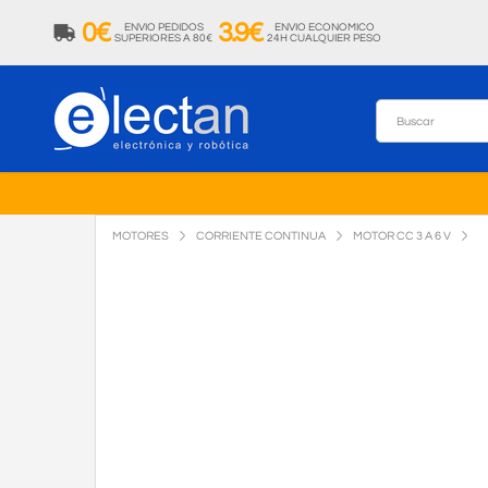
0€
3.9€
ENVIO PEDIDOS
ENVIO ECONOMICO
SUPERIORES A 80€
24H CUALQUIER PESO
MOTORES
CORRIENTE CONTINUA
MOTOR CC 3 A 6 V