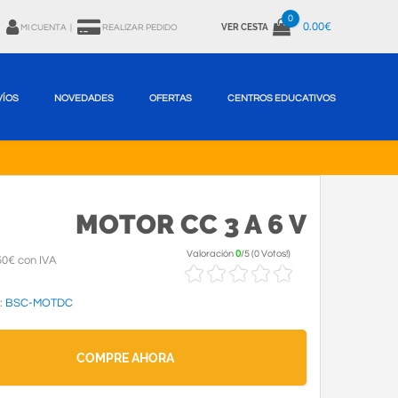
0
0.00€
VER CESTA
MI CUENTA
|
REALIZAR PEDIDO
VÍOS
NOVEDADES
OFERTAS
CENTROS EDUCATIVOS
MOTOR CC 3 A 6 V
Valoración
0
/
5
(
0 Votos!
)
50€ con IVA
:
BSC-MOTDC
COMPRE AHORA