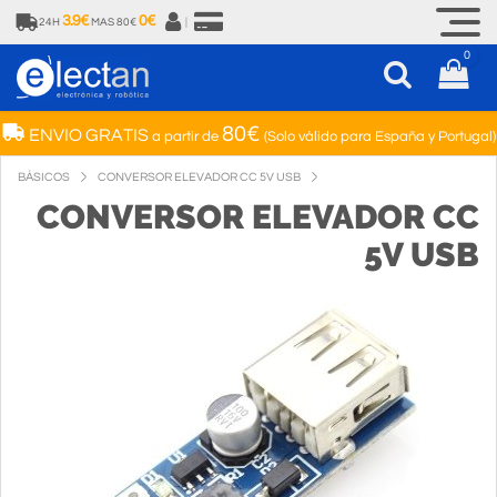
3.9€
0€
24H
MAS 80€
|
0
80€
ENVIO GRATIS
a partir de
(Solo válido para España y Portugal)
BÁSICOS
CONVERSOR ELEVADOR CC 5V USB
CONVERSOR ELEVADOR CC
5V USB