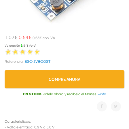
1.07€
0.54
€
0.65€ con IVA
Valoración
5
/
5
(
1
Voto
)
Referencia:
BSC-5VBOOST
COMPRE AHORA
EN STOCK
Pídelo ahora y recíbelo el Martes.
+info
Características:
- Voltaje entrada: 0.9 V a 5.0 V