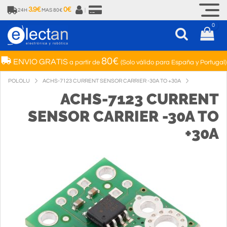
3.9€
0€
24H
MAS 80€
|
0
80€
ENVIO GRATIS
a partir de
(Solo válido para España y Portugal)
POLOLU
ACHS-7123 CURRENT SENSOR CARRIER -30A TO +30A
ACHS-7123 CURRENT
SENSOR CARRIER -30A TO
+30A