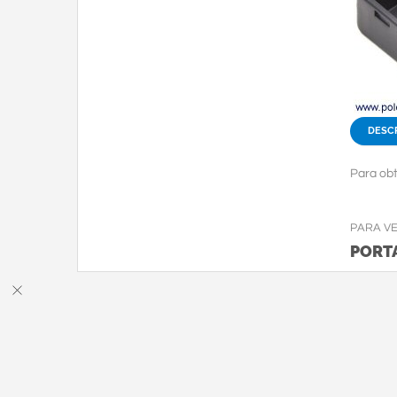
DESC
Para obt
PARA V
PORT