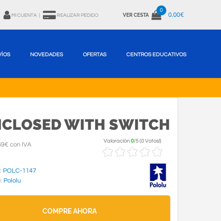
0
0.00€
VER CESTA
MI CUENTA
|
REALIZAR PEDIDO
VÍOS
NOVEDADES
OFERTAS
CENTROS EDUCATIVOS
ENCLOSED WITH SWITCH
Valoración
0
/
5
(
0 Votos!
)
69€ con IVA
:
POLC-1147
e:
Pololu
COMPRE AHORA