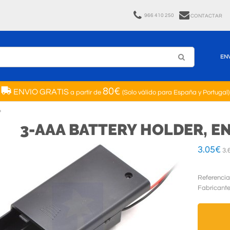
966 410 250
CONTACTAR
EN
80€
ENVIO GRATIS
a partir de
(Solo válido para España y Portugal)
3-AAA BATTERY HOLDER, 
3.05
€
3.
Referencia
Fabricant