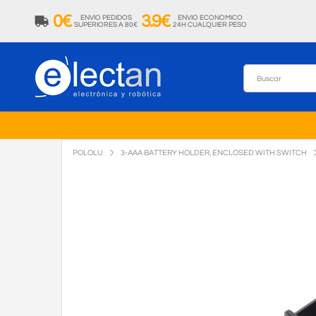
0€
3.9€
ENVIO PEDIDOS
ENVIO ECONOMICO
SUPERIORES A 80€
24H CUALQUIER PESO
POLOLU
3-AAA BATTERY HOLDER, ENCLOSED WITH SWITCH