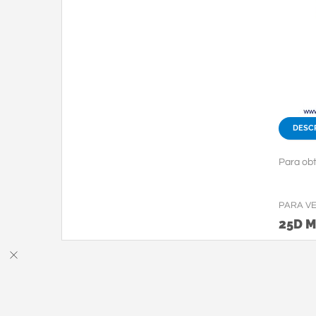
DESC
Para obt
PARA V
25D 