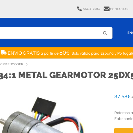
966 410 250
CONTACTAR
EN
80€
ENVIO GRATIS
a partir de
(Solo válido para España y Portugal)
8 CPR ENCODER
34:1 METAL GEARMOTOR 25DX5
37.58
€
4
Referencia
Fabricant