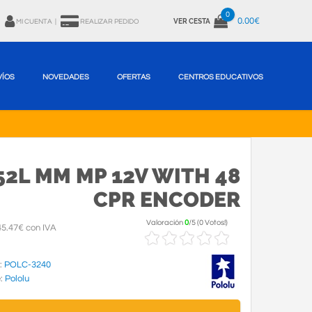
0
0.00€
VER CESTA
MI CUENTA
|
REALIZAR PEDIDO
VÍOS
NOVEDADES
OFERTAS
CENTROS EDUCATIVOS
2L MM MP 12V WITH 48
CPR ENCODER
Valoración
0
/
5
(
0 Votos!
)
5.47€ con IVA
:
POLC-3240
e:
Pololu