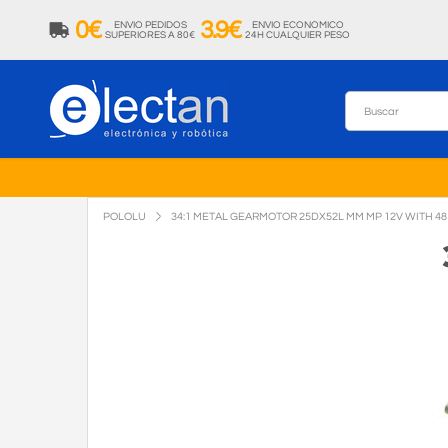
0€
3.9€
ENVIO PEDIDOS
ENVIO ECONOMICO
SUPERIORES A 80€
24H CUALQUIER PESO
POLOLU
34:1 METAL GEARMOTOR 25DX52L MM MP 12V WITH 4