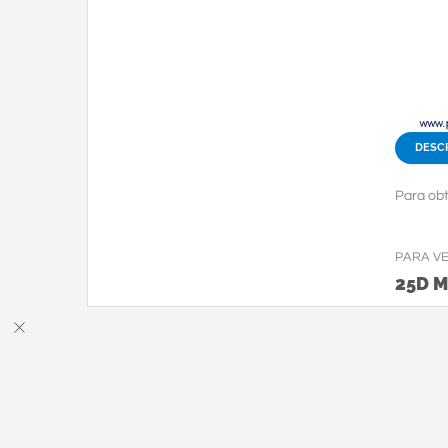
DESC
Para obt
PARA V
25D 