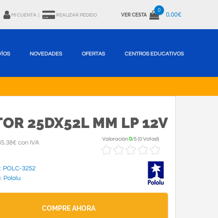
0
0.00€
VER CESTA
MI CUENTA
|
REALIZAR PEDIDO
VÍOS
NOVEDADES
OFERTAS
CENTROS EDUCATIVOS
OR 25DX52L MM LP 12V
Valoración
0
/
5
(
0 Votos!
)
5.38€ con IVA
:
POLC-3252
e:
Pololu
COMPRE AHORA