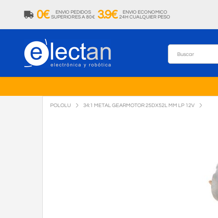
0€
3.9€
ENVIO PEDIDOS
ENVIO ECONOMICO
SUPERIORES A 80€
24H CUALQUIER PESO
POLOLU
34:1 METAL GEARMOTOR 25DX52L MM LP 12V