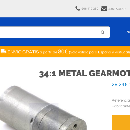
966 410 250
CONTACTAR
EN
80€
ENVIO GRATIS
a partir de
(Solo válido para España y Portugal)
34:1 METAL GEARMOT
29.24
€
3
Referencia
Fabricant