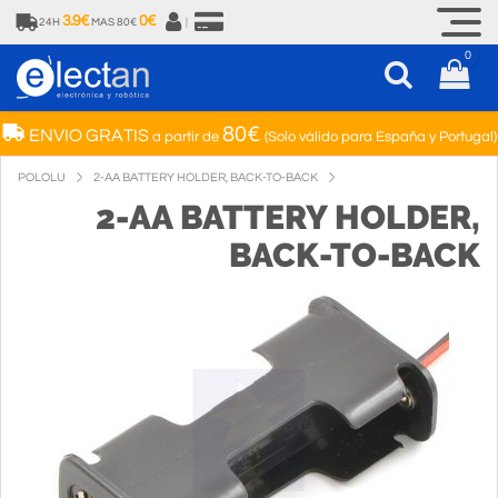
3.9€
0€
24H
MAS 80€
|
0
80€
ENVIO GRATIS
a partir de
(Solo válido para España y Portugal)
POLOLU
2-AA BATTERY HOLDER, BACK-TO-BACK
2-AA BATTERY HOLDER,
BACK-TO-BACK