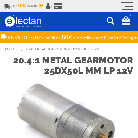
3.9€
0€
24H
MAS 80€
|
0
80€
ENVIO GRATIS
a partir de
(Solo válido para España y Portugal)
POLOLU
20.4:1 METAL GEARMOTOR 25DX50L MM LP 12V
20.4:1 METAL GEARMOTOR
25DX50L MM LP 12V