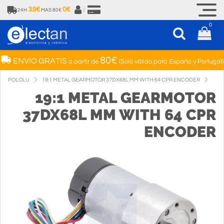
3.9€
0€
24H
MAS 80€
|
0
80€
ENVIO GRATIS
a partir de
(Solo válido para España y Portugal)
POLOLU
19:1 METAL GEARMOTOR 37DX68L MM WITH 64 CPR ENCODER
19:1 METAL GEARMOTOR
37DX68L MM WITH 64 CPR
ENCODER