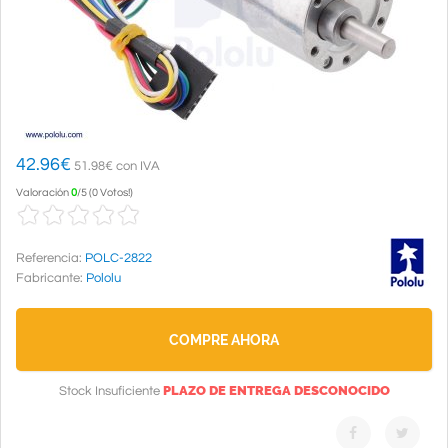
42.96
€
51.98€ con IVA
Valoración
0
/
5
(
0 Votos!
)
Referencia:
POLC-2822
Fabricante:
Pololu
COMPRE AHORA
PLAZO DE ENTREGA DESCONOCIDO
Stock Insuficiente